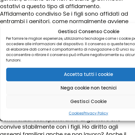
ostativi a questo tipo di affidamento.
Affidamento condiviso Se i figli sono affidati ad
entrambi i genitori, come normalmente avviene
dall’entrata in vigore della L. 54/2006, entrambi i
Gestisci Consenso Cookie
genitori sono legittimati a richiedere gli assegni
Per fornire le migliori esperienze, utilizziamo tecnologie come i cookie
per il nucleo familiare perché è come se ciascun
accedere alle informazioni del dispositivo. Il consenso a queste tecno
di elaborare dati come il comportamento di navigazione o ID unici su 
genitore formasse un nuovo “nucleo familiare” a
acconsentire o ritirare il consenso può influire negativamente su alcun
sé stante. Ferma questa astratta facoltà, di fatto,
funzioni.
poi, solo uno dei due genitori può richiederli e
percepirli. I genitori possono già in fase di
Accetta tutti i cookie
separazione o divorzio
Nega cookie non tecnici
consensuali prevedere quale dei due possa
richiederli. Nel caso, invece, in cui i genitori non
Gestisci Cookie
raggiungano un accordo, allora il criterio
legislativo cui il Giudice si atterrà è quello della
Cookies
Privacy Policy
convivenza: essi spetteranno al genitore che
convive stabilmente con i figli. Ho diritto agli
assegni familiari anche se non lavoro? Anche il