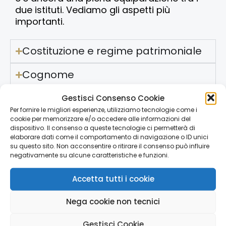
due istituti. Vediamo gli aspetti più
importanti.
Costituzione e regime patrimoniale
Cognome
Diritti e doveri
Gestisci Consenso Cookie
Per fornire le migliori esperienze, utilizziamo tecnologie come i
cookie per memorizzare e/o accedere alle informazioni del
Pensione, TFR e successione per
dispositivo. Il consenso a queste tecnologie ci permetterà di
causa di morte
elaborare dati come il comportamento di navigazione o ID unici
su questo sito. Non acconsentire o ritirare il consenso può influire
negativamente su alcune caratteristiche e funzioni.
Scioglimento e conseguenze
Accetta tutti i cookie
Adozione
Nega cookie non tecnici
Gestisci Cookie