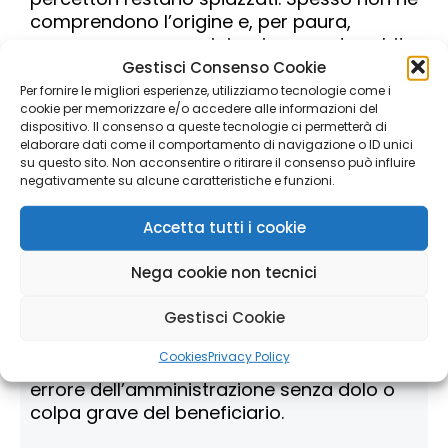
comprendono l’origine e, per paura,
provano a correre ai ripari versando subito
quanto richiesto o chiedendo la
Gestisci Consenso Cookie
rateizzazione.
Per fornire le migliori esperienze, utilizziamo tecnologie come i
cookie per memorizzare e/o accedere alle informazioni del
dispositivo. Il consenso a queste tecnologie ci permetterà di
elaborare dati come il comportamento di navigazione o ID unici
Ma la verità è che
in moltissimi casi le
su questo sito. Non acconsentire o ritirare il consenso può influire
negativamente su alcune caratteristiche e funzioni.
somme non devono essere restituite
. La
legge, infatti, tutela chi ha percepito le
Accetta tutti i cookie
prestazioni in
buona fede
, in virtù del
principio dell’
affidamento.
Nega cookie non tecnici
Questo significa che:
Gestisci Cookie
Non vanno restituite
Cookies
Privacy Policy
le somme ricevute
in buona fede
, per
errore dell’amministrazione senza dolo o
colpa grave del beneficiario.