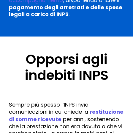
accompagnamento
, disponendo anche il
pagamento degli arretrati e delle spese
legali a carico di INPS
.
Opporsi agli
indebiti INPS​
Sempre più spesso l’INPS invia
comunicazioni in cui chiede la
restituzione
di somme ricevute
per anni, sostenendo
che la prestazione non era dovuta o che vi