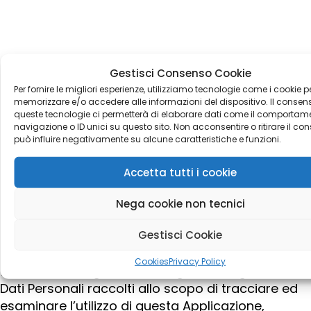
Gestisci Consenso Cookie
Per fornire le migliori esperienze, utilizziamo tecnologie come i cookie p
Statistica
memorizzare e/o accedere alle informazioni del dispositivo. Il consen
queste tecnologie ci permetterà di elaborare dati come il comportam
navigazione o ID unici su questo sito. Non acconsentire o ritirare il co
I servizi contenuti nella presente sezione
può influire negativamente su alcune caratteristiche e funzioni.
permettono al Titolare del Trattamento di
Accetta tutti i cookie
monitorare e analizzare i dati di traffico e
servono a tener traccia del comportamento
Nega cookie non tecnici
dell’Utente.
Gestisci Cookie
Google Analytics (Google Inc.)
Google Analytics è un servizio di analisi web
Cookies
Privacy Policy
fornito da Google Inc. (“Google”). Google utilizza i
Dati Personali raccolti allo scopo di tracciare ed
esaminare l’utilizzo di questa Applicazione,