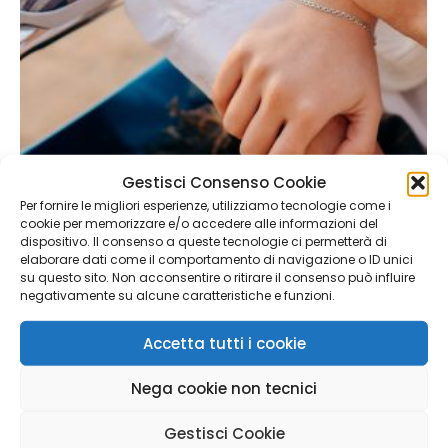
Gestisci Consenso Cookie
Per fornire le migliori esperienze, utilizziamo tecnologie come i
cookie per memorizzare e/o accedere alle informazioni del
dispositivo. Il consenso a queste tecnologie ci permetterà di
elaborare dati come il comportamento di navigazione o ID unici
su questo sito. Non acconsentire o ritirare il consenso può influire
negativamente su alcune caratteristiche e funzioni.
Accetta tutti i cookie
23 Aprile 2026
Invalidità al 74%: dal 2026 congedi fino a 2
Nega cookie non tecnici
anni e nuovi permessi retribuiti
Gestisci Cookie
Con la Legge 18 luglio 2025, n. 106, il legislatore è