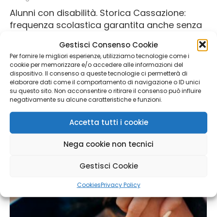
Alunni con disabilità. Storica Cassazione:
frequenza scolastica garantita anche senza
il sostegno previsto nel PEI
Gestisci Consenso Cookie
In un contenzioso per discriminazione da me condotto
Per fornire le migliori esperienze, utilizziamo tecnologie come i
nei due gradi di merito e patrocinato, infine, nel terzo
cookie per memorizzare e/o accedere alle informazioni del
grado di...
dispositivo. Il consenso a queste tecnologie ci permetterà di
elaborare dati come il comportamento di navigazione o ID unici
Leggi...
su questo sito. Non acconsentire o ritirare il consenso può influire
negativamente su alcune caratteristiche e funzioni.
Accetta tutti i cookie
Nega cookie non tecnici
Gestisci Cookie
Cookies
Privacy Policy