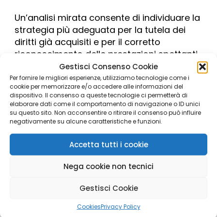
Un’analisi mirata consente di individuare la
strategia più adeguata per la tutela dei
diritti già acquisiti e per il corretto
riconoscimento delle prestazioni spettanti.
Gestisci Consenso Cookie
Contattami per un approfondimento
Per fornire le migliori esperienze, utilizziamo tecnologie come i
professionale sulla tua situazione
cookie per memorizzare e/o accedere alle informazioni del
dispositivo. Il consenso a queste tecnologie ci permetterà di
elaborare dati come il comportamento di navigazione o ID unici
su questo sito. Non acconsentire o ritirare il consenso può influire
negativamente su alcune caratteristiche e funzioni.
CHIEDI CONSULENZA
Accetta tutti i cookie
Facebook
Twitter
LinkedIn
Pinterest
WhatsApp
Condividi
Nega cookie non tecnici
Gestisci Cookie
Cookies
Privacy Policy