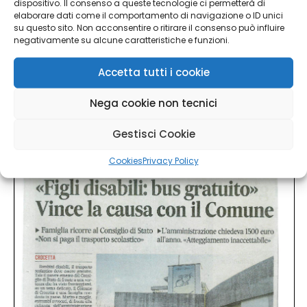
dispositivo. Il consenso a queste tecnologie ci permetterà di
elaborare dati come il comportamento di navigazione o ID unici
su questo sito. Non acconsentire o ritirare il consenso può influire
negativamente su alcune caratteristiche e funzioni.
Accetta tutti i cookie
Nega cookie non tecnici
Qui sotto anche gli articoli pubblicati nelle
Gestisci Cookie
principali testate giornalistiche locali
Cookies
Privacy Policy